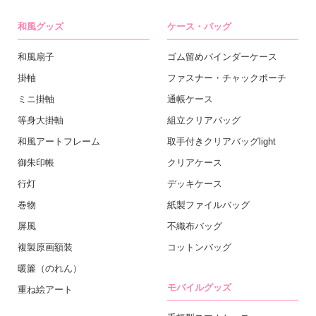
和風グッズ
ケース・バッグ
和風扇子
ゴム留めバインダーケース
掛軸
ファスナー・チャックポーチ
ミニ掛軸
通帳ケース
等身大掛軸
組立クリアバッグ
和風アートフレーム
取手付きクリアバッグlight
御朱印帳
クリアケース
行灯
デッキケース
巻物
紙製ファイルバッグ
屏風
不織布バッグ
複製原画額装
コットンバッグ
暖簾（のれん）
モバイルグッズ
重ね絵アート