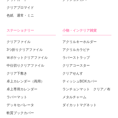
クリアブロマイド
色紙 通常・ミニ
ステーショナリー
小物・インテリア雑貨
クリアファイル
アクリルキーホルダー
3つ折りクリアファイル
アクリルカラビナ
Ｗポケットクリアファイル
ラバーストラップ
中仕切りクリアファイル
クリアコースター
クリア下敷き
クリアせんす
卓上カレンダー（両用）
ティッシュBOXカバー
卓上専用カレンダー
ランチョンマット クリア／布
ラバーマット
メタルチャーム
デッキセパレータ
ダイカットマグネット
軟質ブックカバー