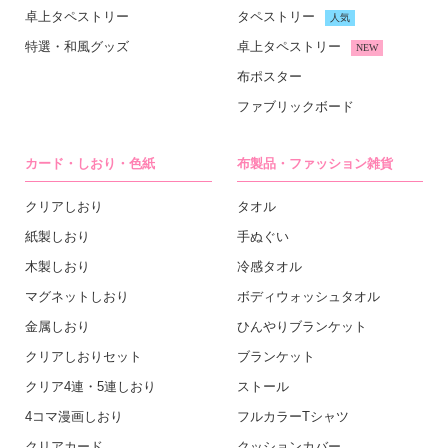
卓上タペストリー
タペストリー
人気
特選・和風グッズ
卓上タペストリー
NEW
布ポスター
ファブリックボード
カード・しおり・色紙
布製品・ファッション雑貨
クリアしおり
タオル
紙製しおり
手ぬぐい
木製しおり
冷感タオル
マグネットしおり
ボディウォッシュタオル
金属しおり
ひんやりブランケット
クリアしおりセット
ブランケット
クリア4連・5連しおり
ストール
4コマ漫画しおり
フルカラーTシャツ
クリアカード
クッションカバー