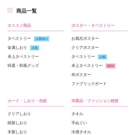
商品一覧
オススメ商品
ポスター・タペストリー
タペストリー
お風呂ポスター
人気No.1
金属しおり
クリアポスター
人気
卓上タペストリー
タペストリー
人気
特選・和風グッズ
卓上タペストリー
NEW
布ポスター
ファブリックボード
カード・しおり・色紙
布製品・ファッション雑貨
クリアしおり
タオル
紙製しおり
手ぬぐい
木製しおり
冷感タオル