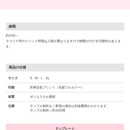
納期
約14日～
※コミケ等のイベント時期は入稿が重なりますので納期がのびる可能性がありま
す。
商品の仕様
サイズ
S・M・L・XL
印刷
昇華染色プリント（全面フルカラー）
材質
ポリエステル素材
仕様
サンプル制作をご希望の場合は別途費用がかかります。
サンプル制作／約10日間
テンプレート