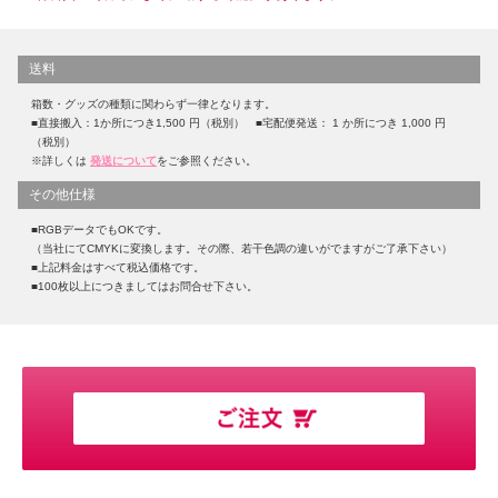
送料
箱数・グッズの種類に関わらず一律となります。
■直接搬入：1か所につき1,500 円（税別） ■宅配便発送： 1 か所につき 1,000 円
（税別）
※詳しくは
発送について
をご参照ください。
その他仕様
■RGBデータでもOKです。
（当社にてCMYKに変換します。その際、若干色調の違いがでますがご了承下さい）
■上記料金はすべて税込価格です。
■100枚以上につきましてはお問合せ下さい。