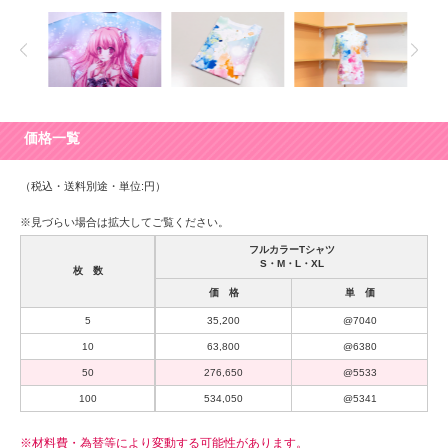
価格一覧
（税込・送料別途・単位:円）
※見づらい場合は拡大してご覧ください。
フルカラーTシャツ
S・M・L・XL
枚 数
価 格
単 価
5
35,200
@7040
10
63,800
@6380
50
276,650
@5533
100
534,050
@5341
※材料費・為替等により変動する可能性があります。