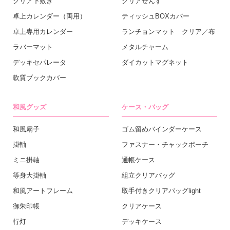
クリア下敷き
クリアせんす
卓上カレンダー（両用）
ティッシュBOXカバー
卓上専用カレンダー
ランチョンマット クリア／布
ラバーマット
メタルチャーム
デッキセパレータ
ダイカットマグネット
軟質ブックカバー
和風グッズ
ケース・バッグ
和風扇子
ゴム留めバインダーケース
掛軸
ファスナー・チャックポーチ
ミニ掛軸
通帳ケース
等身大掛軸
組立クリアバッグ
和風アートフレーム
取手付きクリアバッグlight
御朱印帳
クリアケース
行灯
デッキケース