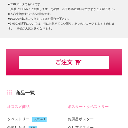
■RGBデータでもOKです。
（当社にてCMYKに変換します。その際、若干色調の違いがでますがご了承下さい）
■上記料金はすべて税込価格です。
■10,000枚以上につきましてはお問合せ下さい。
■2,000枚以下については、特にお急ぎでない限り、あいのりコースをおすすめしま
す。 単価が大変お安くなります。
商品一覧
オススメ商品
ポスター・タペストリー
タペストリー
お風呂ポスター
人気No.1
金属しおり
クリアポスター
人気