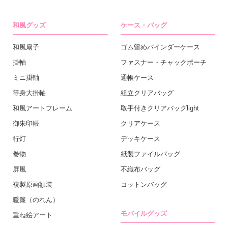
和風グッズ
ケース・バッグ
和風扇子
ゴム留めバインダーケース
掛軸
ファスナー・チャックポーチ
ミニ掛軸
通帳ケース
等身大掛軸
組立クリアバッグ
和風アートフレーム
取手付きクリアバッグlight
御朱印帳
クリアケース
行灯
デッキケース
巻物
紙製ファイルバッグ
屏風
不織布バッグ
複製原画額装
コットンバッグ
暖簾（のれん）
モバイルグッズ
重ね絵アート