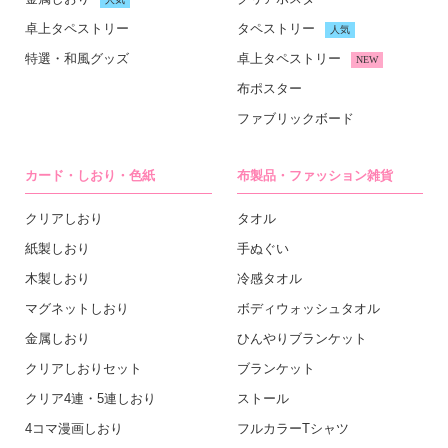
卓上タペストリー
タペストリー
人気
特選・和風グッズ
卓上タペストリー
NEW
布ポスター
ファブリックボード
カード・しおり・色紙
布製品・ファッション雑貨
クリアしおり
タオル
紙製しおり
手ぬぐい
木製しおり
冷感タオル
マグネットしおり
ボディウォッシュタオル
金属しおり
ひんやりブランケット
クリアしおりセット
ブランケット
クリア4連・5連しおり
ストール
4コマ漫画しおり
フルカラーTシャツ