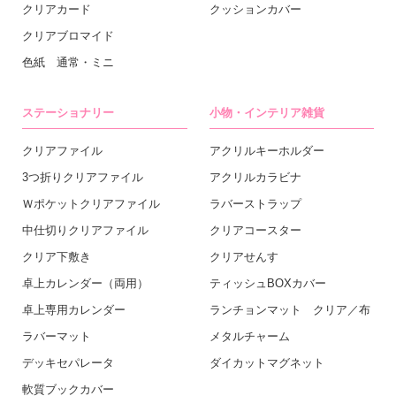
クリアカード
クッションカバー
クリアブロマイド
色紙 通常・ミニ
ステーショナリー
小物・インテリア雑貨
クリアファイル
アクリルキーホルダー
3つ折りクリアファイル
アクリルカラビナ
Ｗポケットクリアファイル
ラバーストラップ
中仕切りクリアファイル
クリアコースター
クリア下敷き
クリアせんす
卓上カレンダー（両用）
ティッシュBOXカバー
卓上専用カレンダー
ランチョンマット クリア／布
ラバーマット
メタルチャーム
デッキセパレータ
ダイカットマグネット
軟質ブックカバー