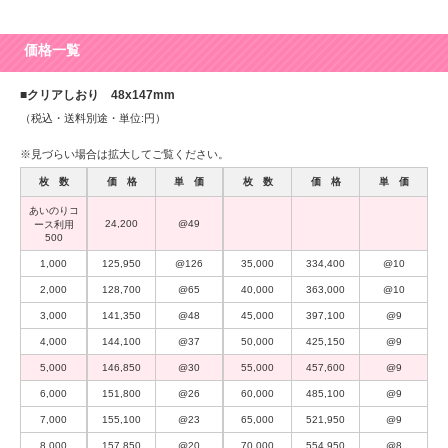
価格一覧
■クリアしおり 48x147mm
（税込・送料別途・単位:円）
※見づらい場合は拡大してご覧ください。
枚 数
価 格
単 価
枚 数
価 格
単 価
あいのりコ
24,200
@49
ース利用
500
1,000
125,950
@126
35,000
334,400
@10
2,000
128,700
@65
40,000
363,000
@10
3,000
141,350
@48
45,000
397,100
@9
4,000
144,100
@37
50,000
425,150
@9
5,000
146,850
@30
55,000
457,600
@9
6,000
151,800
@26
60,000
485,100
@9
7,000
155,100
@23
65,000
521,950
@9
8,000
157,850
@20
70,000
554,950
@8