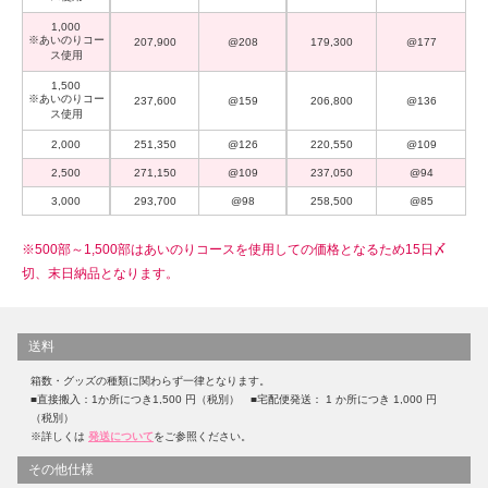
1,000
※あいのりコー
207,900
@208
179,300
@177
ス使用
1,500
※あいのりコー
237,600
@159
206,800
@136
ス使用
2,000
251,350
@126
220,550
@109
2,500
271,150
@109
237,050
@94
3,000
293,700
@98
258,500
@85
※500部～1,500部はあいのりコースを使用しての価格となるため15日〆
切、末日納品となります。
送料
箱数・グッズの種類に関わらず一律となります。
■直接搬入：1か所につき1,500 円（税別） ■宅配便発送： 1 か所につき 1,000 円
（税別）
※詳しくは
発送について
をご参照ください。
その他仕様