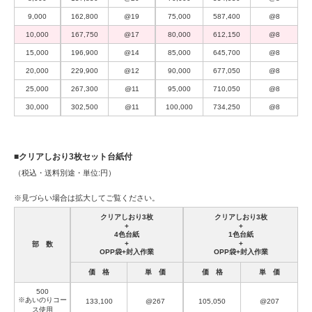
9,000
162,800
@19
75,000
587,400
@8
10,000
167,750
@17
80,000
612,150
@8
15,000
196,900
@14
85,000
645,700
@8
20,000
229,900
@12
90,000
677,050
@8
25,000
267,300
@11
95,000
710,050
@8
30,000
302,500
@11
100,000
734,250
@8
■クリアしおり3枚セット台紙付
（税込・送料別途・単位:円）
※見づらい場合は拡大してご覧ください。
クリアしおり3枚
クリアしおり3枚
+
+
4色台紙
1色台紙
+
+
部 数
OPP袋+封入作業
OPP袋+封入作業
価 格
単 価
価 格
単 価
500
※あいのりコー
133,100
@267
105,050
@207
ス使用