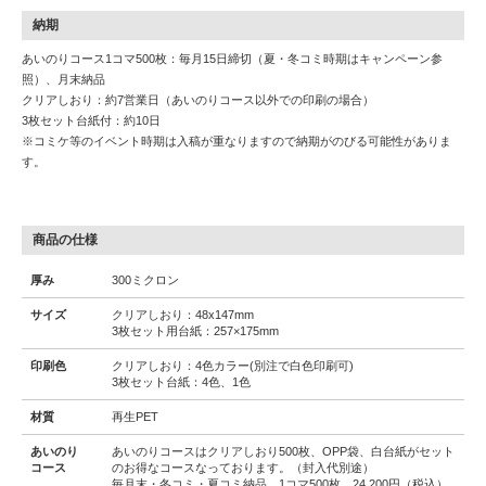
納期
あいのりコース1コマ500枚：毎月15日締切（夏・冬コミ時期はキャンペーン参
照）、月末納品
クリアしおり：約7営業日（あいのりコース以外での印刷の場合）
3枚セット台紙付：約10日
※コミケ等のイベント時期は入稿が重なりますので納期がのびる可能性がありま
す。
商品の仕様
厚み
300ミクロン
サイズ
クリアしおり：48x147mm
3枚セット用台紙：257×175mm
印刷色
クリアしおり：4色カラー(別注で白色印刷可)
3枚セット台紙：4色、1色
材質
再生PET
あいのり
あいのりコースはクリアしおり500枚、OPP袋、白台紙がセット
コース
のお得なコースなっております。（封入代別途）
毎月末・冬コミ・夏コミ納品。1コマ500枚、24,200円（税込）