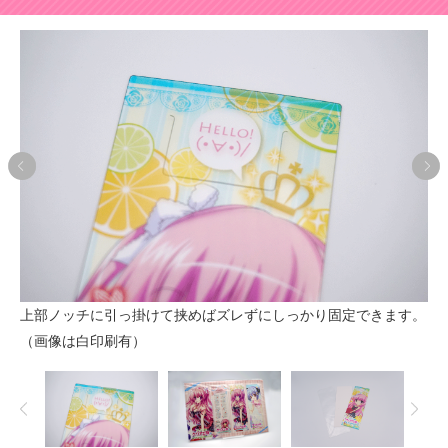
上部ノッチに引っ掛けて挟めばズレずにしっかり固定できます。
台
（画像は白印刷有）
ト