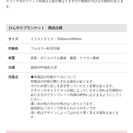
※コミケ等のイベント時期は入稿が重なりますので納期がのびる可能性がありま
す。
ひんやりブランケット 商品仕様
サイズ
イラストサイズ：700mm×1000mm
印刷色
フルカラー転写印刷
材質
表面：ポリエステル素材 裏面：ナイロン素材
仕様
個別OPP袋封入済
注意点
◆布製品の印刷データについて
布製品の印刷の際にずれる場合があります。
そのため塗り足しを必ず作っていただく必要があります。
テキストやキャラクターが端によっていますと切れる可能性が
ありますのでテンプレート内側の枠内におさまるようにしてく
ださい。
濃いめの色の方がが色がはっきりとでます。
規則的なパターンで作るとわかりやすいです
淡い色はデザインによってはかなり薄く見える場合もありま
す。