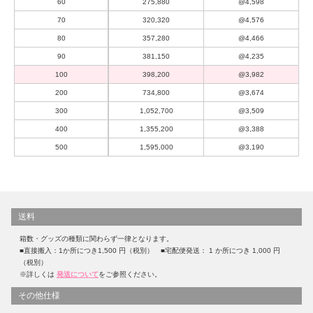
60
275,880
@4,598
70
320,320
@4,576
80
357,280
@4,466
90
381,150
@4,235
100
398,200
@3,982
200
734,800
@3,674
300
1,052,700
@3,509
400
1,355,200
@3,388
500
1,595,000
@3,190
送料
箱数・グッズの種類に関わらず一律となります。
■直接搬入：1か所につき1,500 円（税別） ■宅配便発送： 1 か所につき 1,000 円
（税別）
※詳しくは
発送について
をご参照ください。
その他仕様