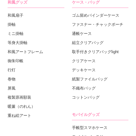
和風グッズ
ケース・バッグ
和風扇子
ゴム留めバインダーケース
掛軸
ファスナー・チャックポーチ
ミニ掛軸
通帳ケース
等身大掛軸
組立クリアバッグ
和風アートフレーム
取手付きクリアバッグlight
御朱印帳
クリアケース
行灯
デッキケース
巻物
紙製ファイルバッグ
屏風
不織布バッグ
複製原画額装
コットンバッグ
暖簾（のれん）
モバイルグッズ
重ね絵アート
手帳型スマホケース