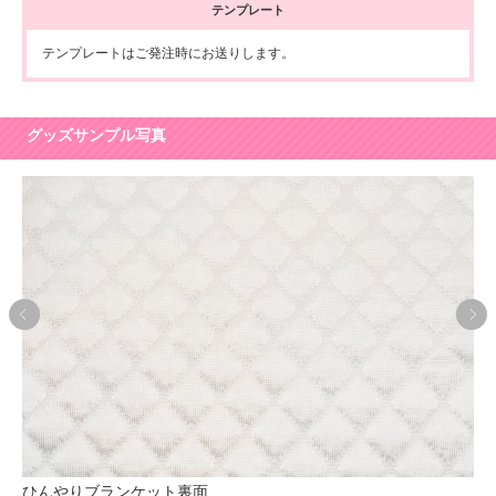
テンプレート
テンプレートはご発注時にお送りします。
グッズサンプル写真
ケット裏面
ひんやりブランケット