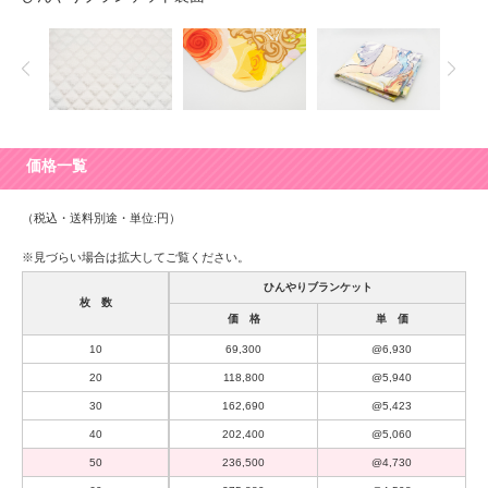
価格一覧
（税込・送料別途・単位:円）
※見づらい場合は拡大してご覧ください。
ひんやりブランケット
枚 数
価 格
単 価
10
69,300
@6,930
20
118,800
@5,940
30
162,690
@5,423
40
202,400
@5,060
50
236,500
@4,730