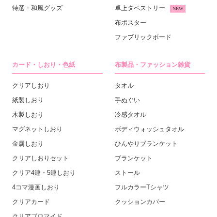
特選・和風グッズ
卓上タペストリー
NEW
布ポスター
ファブリックボード
カード・しおり・色紙
布製品・ファッション雑貨
クリアしおり
タオル
紙製しおり
手ぬぐい
木製しおり
冷感タオル
マグネットしおり
ボディウォッシュタオル
金属しおり
ひんやりブランケット
クリアしおりセット
ブランケット
クリア4連・5連しおり
ストール
4コマ漫画しおり
フルカラーTシャツ
クリアカード
クッションカバー
クリアブロマイド