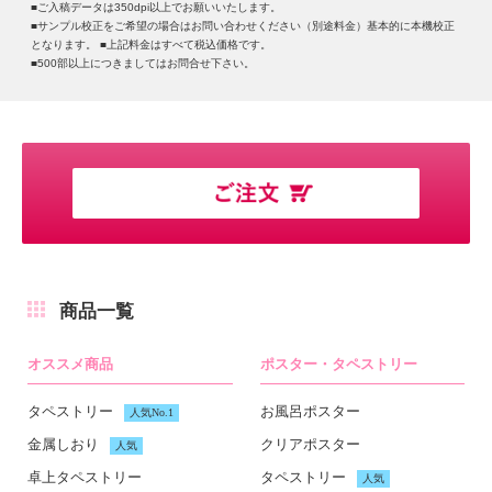
■ご入稿データは350dpi以上でお願いいたします。
■サンプル校正をご希望の場合はお問い合わせください（別途料金）基本的に本機校正
となります。 ■上記料金はすべて税込価格です。
■500部以上につきましてはお問合せ下さい。
商品一覧
オススメ商品
ポスター・タペストリー
タペストリー
お風呂ポスター
人気No.1
金属しおり
クリアポスター
人気
卓上タペストリー
タペストリー
人気