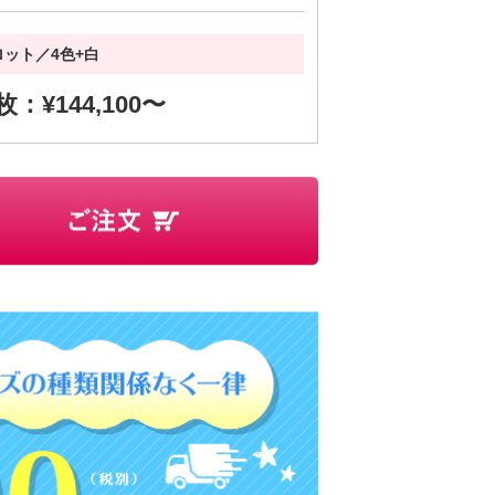
ロット／4色+白
 枚：¥144,100〜