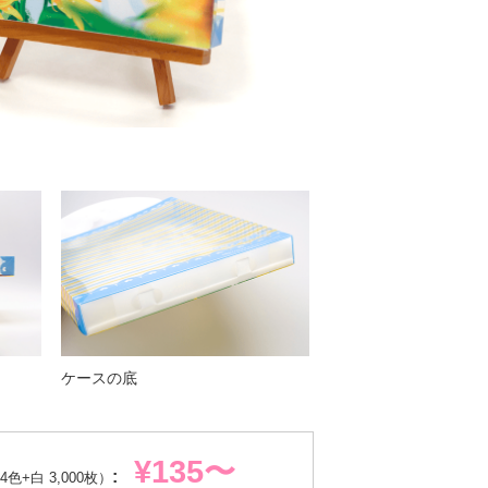
ケースの底
¥135〜
:
4色+白 3,000枚）