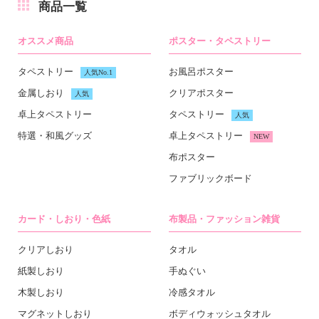
商品一覧
オススメ商品
ポスター・タペストリー
タペストリー
お風呂ポスター
人気No.1
金属しおり
クリアポスター
人気
卓上タペストリー
タペストリー
人気
特選・和風グッズ
卓上タペストリー
NEW
布ポスター
ファブリックボード
カード・しおり・色紙
布製品・ファッション雑貨
クリアしおり
タオル
紙製しおり
手ぬぐい
木製しおり
冷感タオル
マグネットしおり
ボディウォッシュタオル