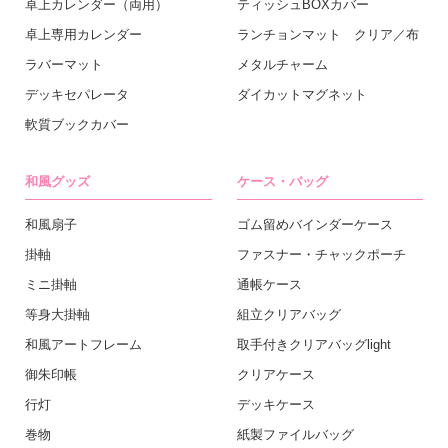
卓上カレンダー（両用）
ティッシュBOXカバー
卓上専用カレンダー
ランチョンマット クリア／布
ラバーマット
メタルチャーム
デッキセパレータ
ダイカットマグネット
軟質ブックカバー
和風グッズ
ケース・バッグ
和風扇子
ゴム留めバインダーケース
掛軸
ファスナー・チャックポーチ
ミニ掛軸
通帳ケース
等身大掛軸
組立クリアバッグ
和風アートフレーム
取手付きクリアバッグlight
御朱印帳
クリアケース
行灯
デッキケース
巻物
紙製ファイルバッグ