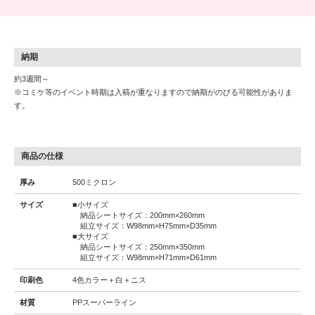
納期
約3週間～
※コミケ等のイベント時期は入稿が重なりますので納期がのびる可能性がありま
す。
商品の仕様
厚み
500ミクロン
サイズ
■小サイズ
納品シートサイズ：200mm×260mm
組立サイズ：W98mm×H75mm×D35mm
■大サイズ
納品シートサイズ：250mm×350mm
組立サイズ：W98mm×H71mm×D61mm
印刷色
4色カラー＋白＋ニス
材質
PPスーパーライン