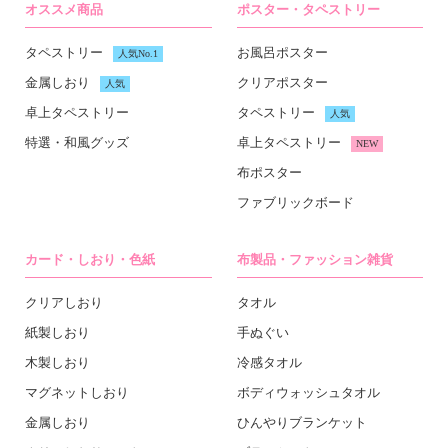
オススメ商品
ポスター・タペストリー
タペストリー
お風呂ポスター
人気No.1
金属しおり
クリアポスター
人気
卓上タペストリー
タペストリー
人気
特選・和風グッズ
卓上タペストリー
NEW
布ポスター
ファブリックボード
カード・しおり・色紙
布製品・ファッション雑貨
クリアしおり
タオル
紙製しおり
手ぬぐい
木製しおり
冷感タオル
マグネットしおり
ボディウォッシュタオル
金属しおり
ひんやりブランケット