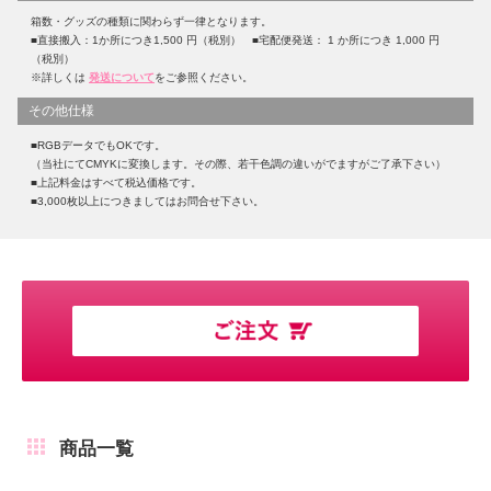
箱数・グッズの種類に関わらず一律となります。
■直接搬入：1か所につき1,500 円（税別） ■宅配便発送： 1 か所につき 1,000 円
（税別）
※詳しくは
発送について
をご参照ください。
その他仕様
■RGBデータでもOKです。
（当社にてCMYKに変換します。その際、若干色調の違いがでますがご了承下さい）
■上記料金はすべて税込価格です。
■3,000枚以上につきましてはお問合せ下さい。
商品一覧