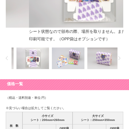
シート状態なので頒布の際、場所を取りません。また、周りにも
関
印刷可能です。（OPP袋はオプションです）
で
価格一覧
（税込・送料別途・単位:円）
※見づらい場合は拡大してご覧ください。
小サイズ
大サイズ
シート：200mm×260mm
シート：250mm×350mm
枚 数
OPP袋
OPP袋