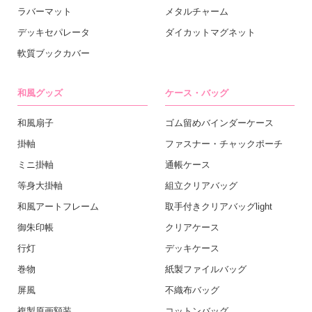
ラバーマット
メタルチャーム
デッキセパレータ
ダイカットマグネット
軟質ブックカバー
和風グッズ
ケース・バッグ
和風扇子
ゴム留めバインダーケース
掛軸
ファスナー・チャックポーチ
ミニ掛軸
通帳ケース
等身大掛軸
組立クリアバッグ
和風アートフレーム
取手付きクリアバッグlight
御朱印帳
クリアケース
行灯
デッキケース
巻物
紙製ファイルバッグ
屏風
不織布バッグ
複製原画額装
コットンバッグ