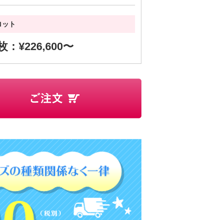
ロット
 枚：¥226,600〜