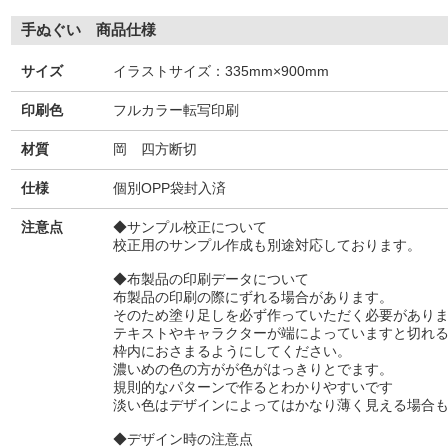
手ぬぐい 商品仕様
サイズ
イラストサイズ：335mm×900mm
印刷色
フルカラー転写印刷
材質
岡 四方断切
仕様
個別OPP袋封入済
注意点
◆サンプル校正について
校正用のサンプル作成も別途対応しております。
◆布製品の印刷データについて
布製品の印刷の際にずれる場合があります。
そのため塗り足しを必ず作っていただく必要があり
テキストやキャラクターが端によっていますと切れ
枠内におさまるようにしてください。
濃いめの色の方がが色がはっきりとでます。
規則的なパターンで作るとわかりやすいです
淡い色はデザインによってはかなり薄く見える場合
◆デザイン時の注意点